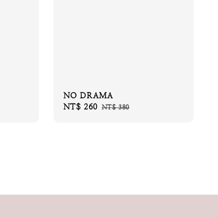
NO DRAMA
Sale
NT$ 260
Regular
NT$ 380
price
price