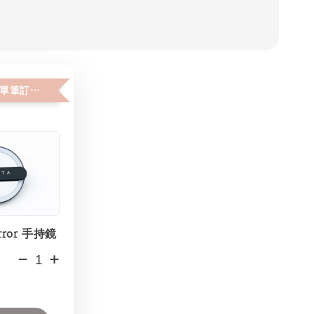
加購價$150 (單筆訂單限購２件)
rror 手持鏡
-
+