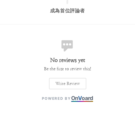
成為首位評論者
No reviews yet
Be the first to review this!
Write Review
On
V
oard
POWERED BY