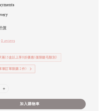
ayments
ivery
評價
0 reviews
滿15盒以上享8折優惠(僅限睫毛類別)
(單筆訂單限購２件)
加入購物車