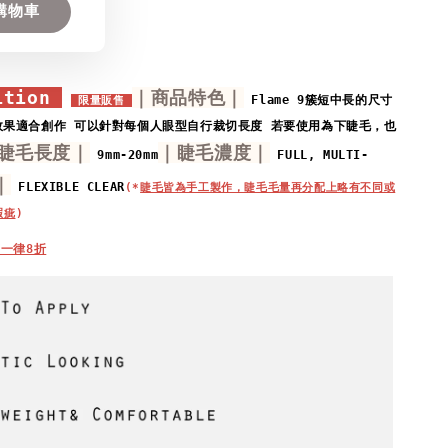
購物車
ition 
｜商品特色｜
Flame 9簇短中長的尺寸
 限量販售 
效果適合創作
可以針對每個人眼型自行裁切長度 
若要使用為下睫毛，也
睫毛長度｜
｜睫毛濃度｜
 9mm-20mm
 FULL, MULTI-
｜
 FLEXIBLE CLEAR
(*
睫毛皆為手工製作，睫毛毛量再分配上略有不同或
瑕疵
)
 一律8折