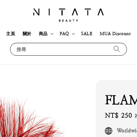
主頁
關於
商品
FAQ
SALE
MUA Discount
搜尋
FLA
Sale
NT$ 250
price
Worldwi