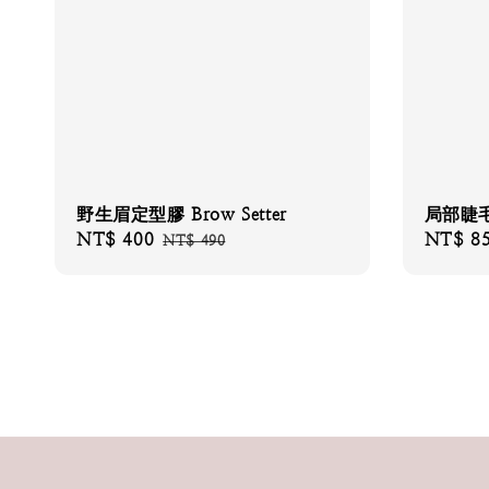
野生眉定型膠 Brow Setter
局部睫
Sale
NT$ 400
Regular
Sale
NT$ 8
NT$ 490
price
price
price