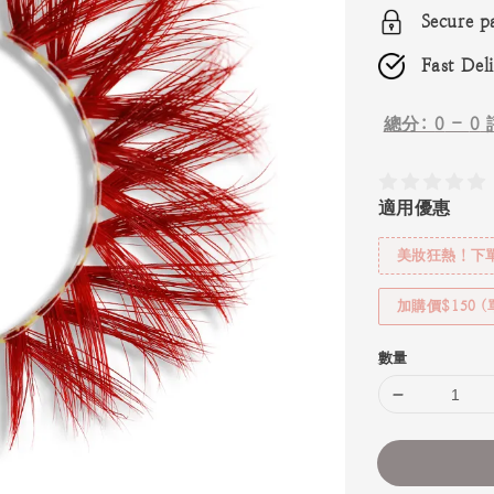
Secure p
Fast Del
總分:
0
-
0
適用優惠
美妝狂熱！下單
加購價$150 
數量