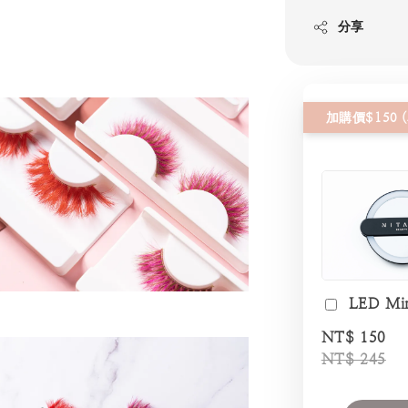
分享
LED Mi
NT$ 150
NT$ 245