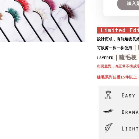
加入
 Limited Ed
設計而成，
有前短後長
｜
可以剪一株一株使用
｜睫毛梗
LAYERED
出現差異，為正常不構成
睫毛系列任選15件以上