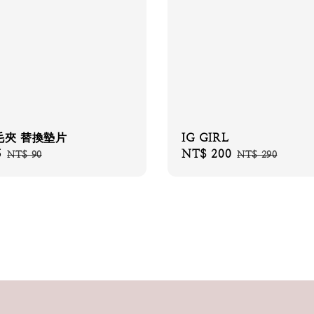
毛夾 替換墊片
IG GIRL
5
Regular
Sale
NT$ 200
Regular
NT$ 90
NT$ 290
price
price
price