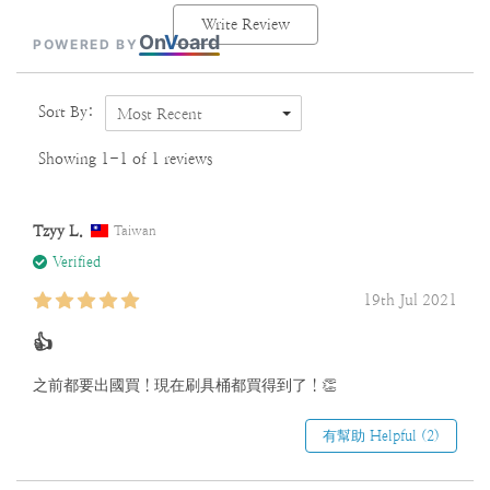
Write Review
On
V
oard
POWERED BY
Sort By:
Most Recent
Showing 1-1 of 1 reviews
Tzyy L.
Taiwan
Verified
19th Jul 2021
👍
之前都要出國買！現在刷具桶都買得到了！👏
有幫助 Helpful (2)