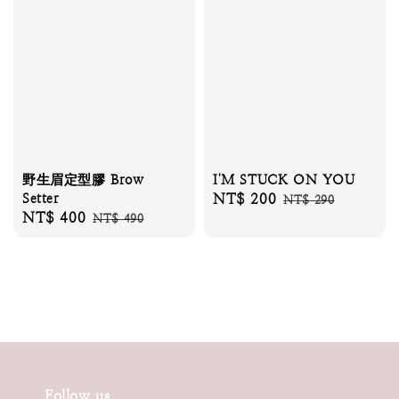
野生眉定型膠 Brow
I'M STUCK ON YOU
Setter
Sale
NT$ 200
Regular
NT$ 290
Sale
NT$ 400
Regular
NT$ 490
price
price
price
price
Follow us