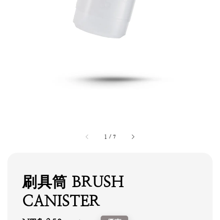
1
/
7
刷具筒 BRUSH
CANISTER