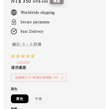
Sale
NT$ 350
Regular
優惠
NT$ 550
price
price
Worldwide shipping
Secure payments
Fast Delivery
總分:
0
-
0
評價
1 reviews
適用優惠
加購價$150 (單筆訂單限購２件)
顏色
黑色
半透
數量