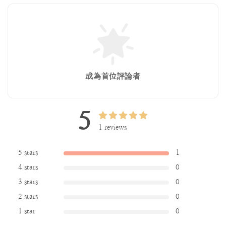
成為首位評論者
5
1 reviews
5 stars
1
4 stars
0
3 stars
0
2 stars
0
1 star
0